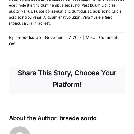
eget molestie tincidunt, tempus sed justo. Vestibulum ultricies
auctor varius. Fusce consequat tincidunt dui, ac adipiscing turpis
adipiscing pulvinar. Aliquam erat volutpat. Vivamus eleifend
rhoncus nulla in laoreet.
By
breedelsordo
|
November 27, 2012
|
Misc
|
Comments
on
Off
Class
aptent
taciti
sociosqu
Share This Story, Choose Your
ad
Platform!
litora
torquent
per
conubia
nostra
pers.
About the Author:
breedelsordo