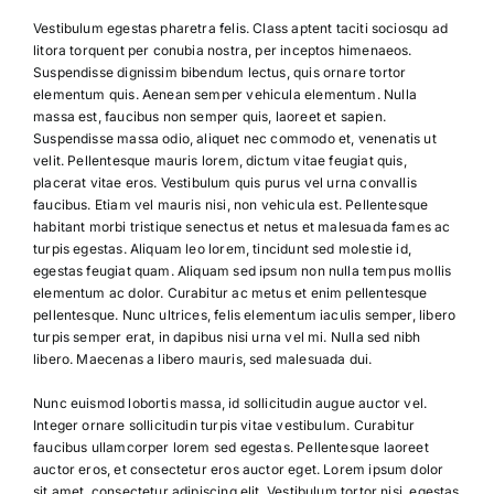
Vestibulum egestas pharetra felis. Class aptent taciti sociosqu ad
litora torquent per conubia nostra, per inceptos himenaeos.
Suspendisse dignissim bibendum lectus, quis ornare tortor
elementum quis. Aenean semper vehicula elementum. Nulla
massa est, faucibus non semper quis, laoreet et sapien.
Suspendisse massa odio, aliquet nec commodo et, venenatis ut
velit. Pellentesque mauris lorem, dictum vitae feugiat quis,
placerat vitae eros. Vestibulum quis purus vel urna convallis
faucibus. Etiam vel mauris nisi, non vehicula est. Pellentesque
habitant morbi tristique senectus et netus et malesuada fames ac
turpis egestas. Aliquam leo lorem, tincidunt sed molestie id,
egestas feugiat quam. Aliquam sed ipsum non nulla tempus mollis
elementum ac dolor. Curabitur ac metus et enim pellentesque
pellentesque. Nunc ultrices, felis elementum iaculis semper, libero
turpis semper erat, in dapibus nisi urna vel mi. Nulla sed nibh
libero. Maecenas a libero mauris, sed malesuada dui.
Nunc euismod lobortis massa, id sollicitudin augue auctor vel.
Integer ornare sollicitudin turpis vitae vestibulum. Curabitur
faucibus ullamcorper lorem sed egestas. Pellentesque laoreet
auctor eros, et consectetur eros auctor eget. Lorem ipsum dolor
sit amet, consectetur adipiscing elit. Vestibulum tortor nisi, egestas